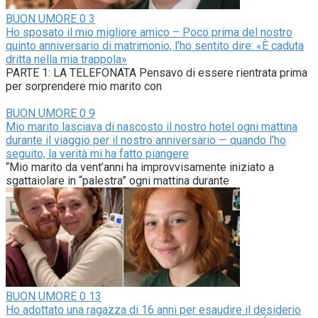
BUON UMORE
0
3
Ho sposato il mio migliore amico – Poco prima del nostro
quinto anniversario di matrimonio, l’ho sentito dire: «È caduta
dritta nella mia trappola»
PARTE 1: LA TELEFONATA Pensavo di essere rientrata prima
per sorprendere mio marito con
BUON UMORE
0
9
Mio marito lasciava di nascosto il nostro hotel ogni mattina
durante il viaggio per il nostro anniversario — quando l’ho
seguito, la verità mi ha fatto piangere
“Mio marito da vent’anni ha improvvisamente iniziato a
sgattaiolare in “palestra” ogni mattina durante
BUON UMORE
0
13
Ho adottato una ragazza di 16 anni per esaudire il desiderio