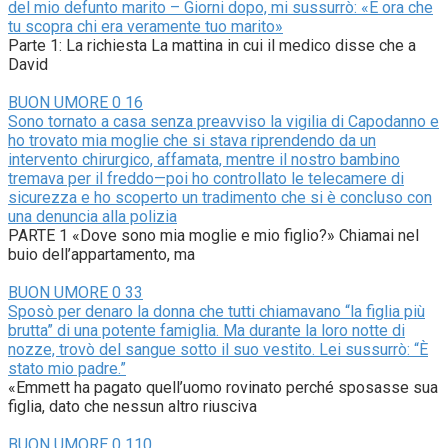
del mio defunto marito – Giorni dopo, mi sussurrò: «È ora che
tu scopra chi era veramente tuo marito»
Parte 1: La richiesta La mattina in cui il medico disse che a
David
BUON UMORE
0
16
Sono tornato a casa senza preavviso la vigilia di Capodanno e
ho trovato mia moglie che si stava riprendendo da un
intervento chirurgico, affamata, mentre il nostro bambino
tremava per il freddo—poi ho controllato le telecamere di
sicurezza e ho scoperto un tradimento che si è concluso con
una denuncia alla polizia
PARTE 1 «Dove sono mia moglie e mio figlio?» Chiamai nel
buio dell’appartamento, ma
BUON UMORE
0
33
Sposò per denaro la donna che tutti chiamavano “la figlia più
brutta” di una potente famiglia. Ma durante la loro notte di
nozze, trovò del sangue sotto il suo vestito. Lei sussurrò: “È
stato mio padre.”
«Emmett ha pagato quell’uomo rovinato perché sposasse sua
figlia, dato che nessun altro riusciva
BUON UMORE
0
110