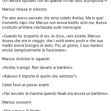
«Eri ancora sposato con lei quando mi hai fatto la proposta?»
Marcus rimase in silenzio.
Per anni avevo pensato che avrei odiato Ashley. Ma in quel
momento capii che Marcus non aveva tradito solo me. Aveva
costruito un’intera vita basata sulle menzogne.
«Quando ho scoperto di te», le dissi, «ero incinta. Marcus
diceva che era in viaggio, che i soldi erano pochi e che sua
madre aveva bisogno di aiuto. Poi, un giorno, il suo numero
smise semplicemente di funzionare».
Marcus distolse lo sguardo.
«Kesha, ti prego. Non davanti ai bambini».
«Adesso ti importa di quello che sentono?»
Caleb fece un passo avanti.
«Hai lasciato la mamma quando Noah era ancora un bambino».
Marcus sussurrò:
«Non sapevo di Noah».