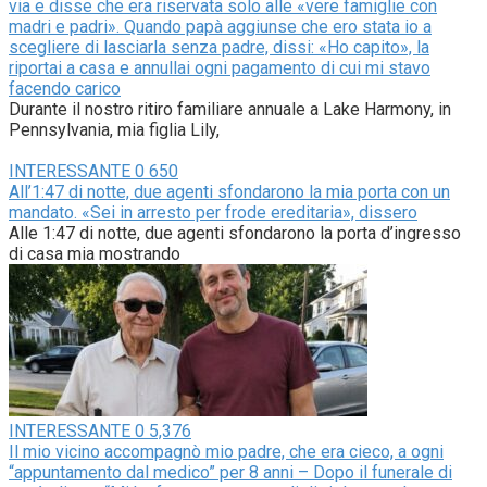
via e disse che era riservata solo alle «vere famiglie con
madri e padri». Quando papà aggiunse che ero stata io a
scegliere di lasciarla senza padre, dissi: «Ho capito», la
riportai a casa e annullai ogni pagamento di cui mi stavo
facendo carico
Durante il nostro ritiro familiare annuale a Lake Harmony, in
Pennsylvania, mia figlia Lily,
INTERESSANTE
0
650
All’1:47 di notte, due agenti sfondarono la mia porta con un
mandato. «Sei in arresto per frode ereditaria», dissero
Alle 1:47 di notte, due agenti sfondarono la porta d’ingresso
di casa mia mostrando
INTERESSANTE
0
5,376
Il mio vicino accompagnò mio padre, che era cieco, a ogni
“appuntamento dal medico” per 8 anni – Dopo il funerale di