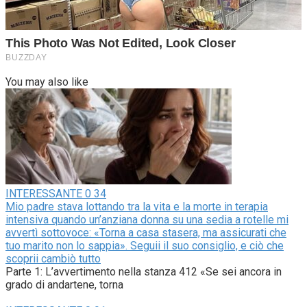
You may also like
INTERESSANTE
0
34
Mio padre stava lottando tra la vita e la morte in terapia
intensiva quando un’anziana donna su una sedia a rotelle mi
avvertì sottovoce: «Torna a casa stasera, ma assicurati che
tuo marito non lo sappia». Seguii il suo consiglio, e ciò che
scoprii cambiò tutto
Parte 1: L’avvertimento nella stanza 412 «Se sei ancora in
grado di andartene, torna