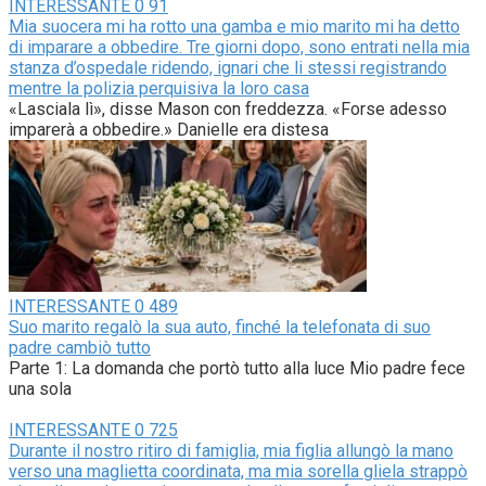
INTERESSANTE
0
91
Mia suocera mi ha rotto una gamba e mio marito mi ha detto
di imparare a obbedire. Tre giorni dopo, sono entrati nella mia
stanza d’ospedale ridendo, ignari che li stessi registrando
mentre la polizia perquisiva la loro casa
«Lasciala lì», disse Mason con freddezza. «Forse adesso
imparerà a obbedire.» Danielle era distesa
INTERESSANTE
0
489
Suo marito regalò la sua auto, finché la telefonata di suo
padre cambiò tutto
Parte 1: La domanda che portò tutto alla luce Mio padre fece
una sola
INTERESSANTE
0
725
Durante il nostro ritiro di famiglia, mia figlia allungò la mano
verso una maglietta coordinata, ma mia sorella gliela strappò