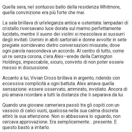
Quella sera, nel sontuoso ballo della residenza Whitmore,
quella convinzione era più forte che mai.
La sala brillava di un’eleganza antica e ostentata: lampadari di
cristallo riversavano luce dorata sul marmo perfettamente
lucidato, mentre il suono dei violini si mescolava ai sussurri
degli invitati. Uomini in abiti sartoriali e donne avvolte in sete
pregiate sorridevano dietro conversazioni misurate, dove
ogni parola nascondeva un accordo. Al centro di tutto, come
un re senza corona, c’era Alex—erede della Carrington
Holdings, impeccabile, sicuro, convinto di non poter essere
messo in discussione.
Accanto a lui, Vivian Cross brillava in argento, ridendo con
eccessiva complicità a ogni battuta. Alex amava quella
sensazione: essere osservato, ammirato, invidiato. Ancora di
più amava ricordare a tutti la distanza che li separava da lui.
Quando una giovane cameriera passò tra gli ospiti con un
vassoio di calici vuoti, qualcosa nella sua calma discreta
attirò la sua attenzione. Non si abbassava lo sguardo, non
cercava approvazione. Era semplicemente… presente. E
questo bastò a irritarlo.