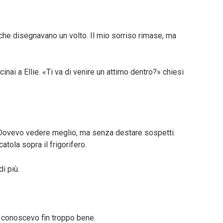
 che disegnavano un volto. Il mio sorriso rimase, ma
inai a Ellie. «Ti va di venire un attimo dentro?» chiesi
a. Dovevo vedere meglio, ma senza destare sospetti.
tola sopra il frigorifero.
i più.
he conoscevo fin troppo bene.