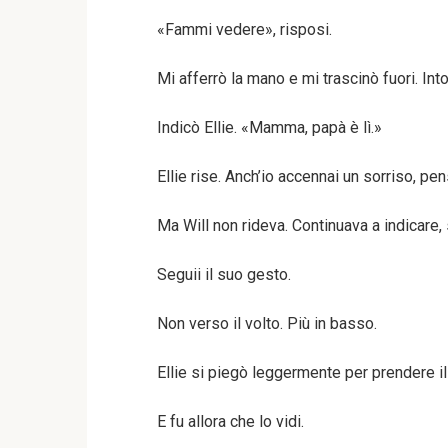
«Fammi vedere», risposi.
Mi afferrò la mano e mi trascinò fuori. Int
Indicò Ellie. «Mamma, papà è lì.»
Ellie rise. Anch’io accennai un sorriso, p
Ma Will non rideva. Continuava a indicare
Seguii il suo gesto.
Non verso il volto. Più in basso.
Ellie si piegò leggermente per prendere il
E fu allora che lo vidi.