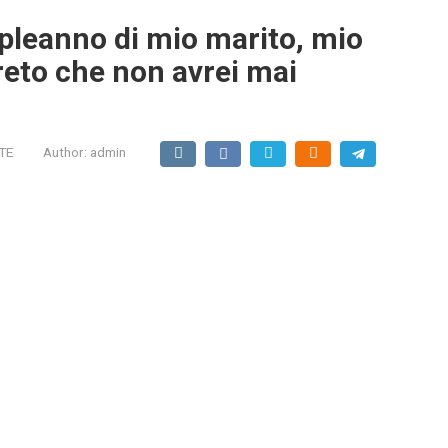
mpleanno di mio marito, mio
greto che non avrei mai
TE
Author:
admin