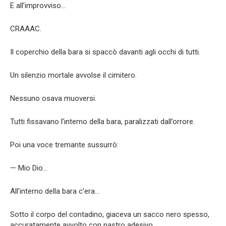
E all’improvviso…
CRAAAC.
Il coperchio della bara si spaccò davanti agli occhi di tutti.
Un silenzio mortale avvolse il cimitero.
Nessuno osava muoversi.
Tutti fissavano l’interno della bara, paralizzati dall’orrore.
Poi una voce tremante sussurrò:
— Mio Dio…
All’interno della bara c’era…
Sotto il corpo del contadino, giaceva un sacco nero spesso,
accuratamente avvolto con nastro adesivo.