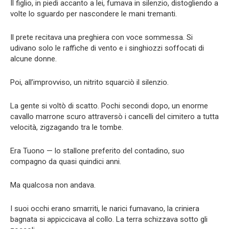
Il figlio, in piedi accanto a lei, fumava in silenzio, distogliendo a
volte lo sguardo per nascondere le mani tremanti.
Il prete recitava una preghiera con voce sommessa. Si
udivano solo le raffiche di vento e i singhiozzi soffocati di
alcune donne.
Poi, all’improvviso, un nitrito squarciò il silenzio.
La gente si voltò di scatto. Pochi secondi dopo, un enorme
cavallo marrone scuro attraversò i cancelli del cimitero a tutta
velocità, zigzagando tra le tombe.
Era Tuono — lo stallone preferito del contadino, suo
compagno da quasi quindici anni.
Ma qualcosa non andava.
I suoi occhi erano smarriti, le narici fumavano, la criniera
bagnata si appiccicava al collo. La terra schizzava sotto gli