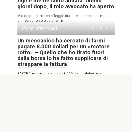
figli e me ne sono andata. Undici
giorni dopo, il mio avvocato ha aperto
Mia cognata mi schiaffeggiò durante la cena per il mio
anniversario solo perché mi
STORIE INTERESSANTI
0
12
Un meccanico ha cercato di farmi
pagare 8.000 dollari per un «motore
rotto» – Quello che ho tirato fuori
dalla borsa lo ha fatto supplicare di
strappare la fattura
PARTE 1 — La menzogna da 8.000 dollari Helen aveva
trascorso gran parte della
STORIE INTERESSANTI
0
15
Ho inviato al gruppo di famiglia una
foto di mia figlia, pallida dopo un
intervento chirurgico che le ha
salvato la vita. «Vuole vedervi», ho
scritto
Dal Harborview Medical Center di Seattle, Daniel Mercer