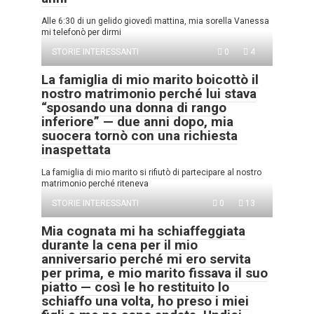
Alle 6:30 di un gelido giovedì mattina, mia sorella Vanessa
mi telefonò per dirmi
STORIE INTERESSANTI
0
4
La famiglia di mio marito boicottò il
nostro matrimonio perché lui stava
“sposando una donna di rango
inferiore” — due anni dopo, mia
suocera tornò con una richiesta
inaspettata
La famiglia di mio marito si rifiutò di partecipare al nostro
matrimonio perché riteneva
STORIE INTERESSANTI
0
13
Mia cognata mi ha schiaffeggiata
durante la cena per il mio
anniversario perché mi ero servita
per prima, e mio marito fissava il suo
piatto — così le ho restituito lo
schiaffo una volta, ho preso i miei