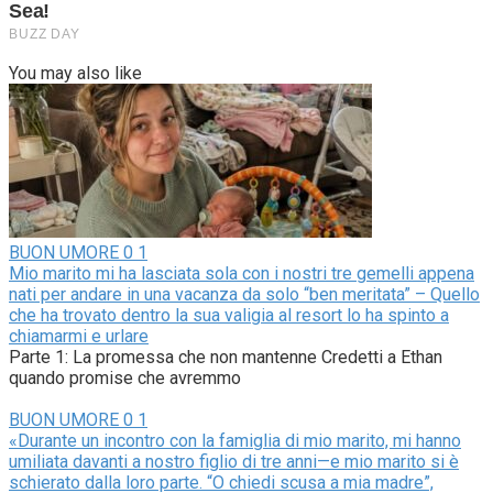
You may also like
BUON UMORE
0
1
Mio marito mi ha lasciata sola con i nostri tre gemelli appena
nati per andare in una vacanza da solo “ben meritata” – Quello
che ha trovato dentro la sua valigia al resort lo ha spinto a
chiamarmi e urlare
Parte 1: La promessa che non mantenne Credetti a Ethan
quando promise che avremmo
BUON UMORE
0
1
«Durante un incontro con la famiglia di mio marito, mi hanno
umiliata davanti a nostro figlio di tre anni—e mio marito si è
schierato dalla loro parte. “O chiedi scusa a mia madre”,