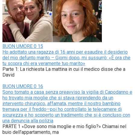
BUON UMORE
0
15
Ho adottato una ragazza di 16 anni per esaudire il desiderio
del mio defunto marito – Giorni dopo, mi sussurrò: «È ora che
tu scopra chi era veramente tuo marito»
Parte 1: La richiesta La mattina in cui il medico disse che a
David
BUON UMORE
0
16
Sono tornato a casa senza preavviso la vigilia di Capodanno e
ho trovato mia moglie che si stava riprendendo da un
intervento chirurgico, affamata, mentre il nostro bambino
tremava per il freddo—poi ho controllato le telecamere di
sicurezza e ho scoperto un tradimento che si è concluso con
una denuncia alla polizia
PARTE 1 «Dove sono mia moglie e mio figlio?» Chiamai nel
buio dell’appartamento, ma