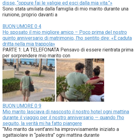
disse, “oppure fai le valigie ed esci dalla mia vita.”»
Sono stata umiliata dalla famiglia di mio marito durante una
riunione, proprio davanti a
BUON UMORE
0
4
Ho sposato il mio migliore amico – Poco prima del nostro
quinto anniversario di matrimonio, l’ho sentito dire: «È caduta
dritta nella mia trappola»
PARTE 1: LA TELEFONATA Pensavo di essere rientrata prima
per sorprendere mio marito con
BUON UMORE
0
9
Mio marito lasciava di nascosto il nostro hotel ogni mattina
durante il viaggio per il nostro anniversario — quando l’ho
seguito, la verità mi ha fatto piangere
“Mio marito da vent’anni ha improvvisamente iniziato a
sgattaiolare in “palestra” ogni mattina durante