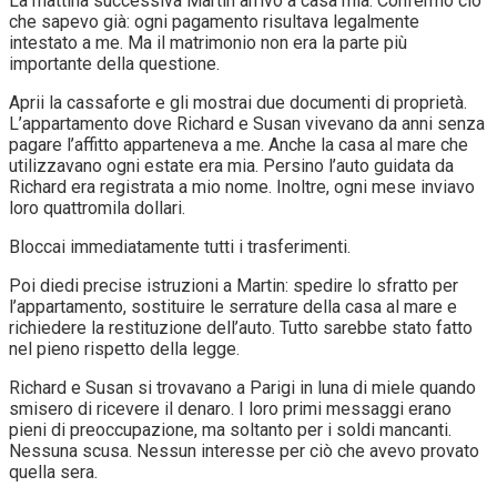
La mattina successiva Martin arrivò a casa mia. Confermò ciò
che sapevo già: ogni pagamento risultava legalmente
intestato a me. Ma il matrimonio non era la parte più
importante della questione.
Aprii la cassaforte e gli mostrai due documenti di proprietà.
L’appartamento dove Richard e Susan vivevano da anni senza
pagare l’affitto apparteneva a me. Anche la casa al mare che
utilizzavano ogni estate era mia. Persino l’auto guidata da
Richard era registrata a mio nome. Inoltre, ogni mese inviavo
loro quattromila dollari.
Bloccai immediatamente tutti i trasferimenti.
Poi diedi precise istruzioni a Martin: spedire lo sfratto per
l’appartamento, sostituire le serrature della casa al mare e
richiedere la restituzione dell’auto. Tutto sarebbe stato fatto
nel pieno rispetto della legge.
Richard e Susan si trovavano a Parigi in luna di miele quando
smisero di ricevere il denaro. I loro primi messaggi erano
pieni di preoccupazione, ma soltanto per i soldi mancanti.
Nessuna scusa. Nessun interesse per ciò che avevo provato
quella sera.