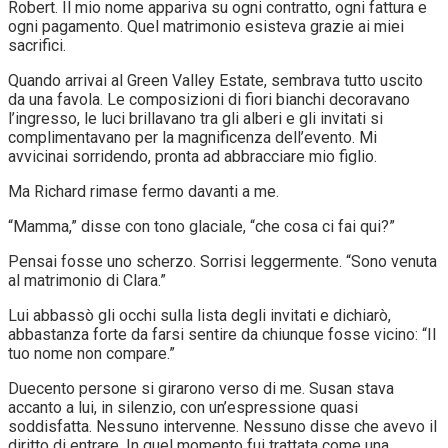
Robert. Il mio nome appariva su ogni contratto, ogni fattura e
ogni pagamento. Quel matrimonio esisteva grazie ai miei
sacrifici.
Quando arrivai al Green Valley Estate, sembrava tutto uscito
da una favola. Le composizioni di fiori bianchi decoravano
l’ingresso, le luci brillavano tra gli alberi e gli invitati si
complimentavano per la magnificenza dell’evento. Mi
avvicinai sorridendo, pronta ad abbracciare mio figlio.
Ma Richard rimase fermo davanti a me.
“Mamma,” disse con tono glaciale, “che cosa ci fai qui?”
Pensai fosse uno scherzo. Sorrisi leggermente. “Sono venuta
al matrimonio di Clara.”
Lui abbassò gli occhi sulla lista degli invitati e dichiarò,
abbastanza forte da farsi sentire da chiunque fosse vicino: “Il
tuo nome non compare.”
Duecento persone si girarono verso di me. Susan stava
accanto a lui, in silenzio, con un’espressione quasi
soddisfatta. Nessuno intervenne. Nessuno disse che avevo il
diritto di entrare. In quel momento fui trattata come una