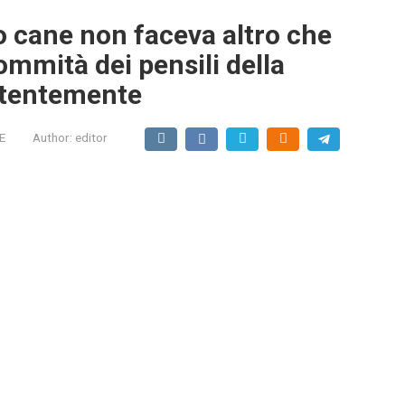
o cane non faceva altro che
ommità dei pensili della
istentemente
E
Author:
editor