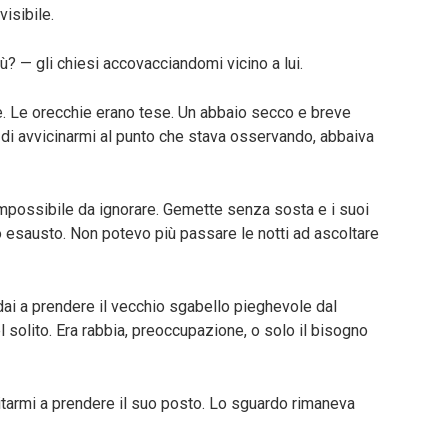
visibile.
 — gli chiesi accovacciandomi vicino a lui.
e. Le orecchie erano tese. Un abbaio secco e breve
o di avvicinarmi al punto che stava osservando, abbaiva
mpossibile da ignorare. Gemette senza sosta e i suoi
o esausto. Non potevo più passare le notti ad ascoltare
dai a prendere il vecchio sgabello pieghevole dal
el solito. Era rabbia, preoccupazione, o solo il bisogno
itarmi a prendere il suo posto. Lo sguardo rimaneva