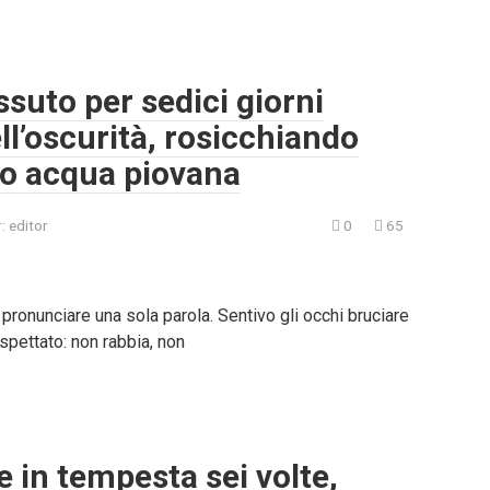
suto per sedici giorni
l’oscurità, rosicchiando
do acqua piovana
:
editor
0
65
 pronunciare una sola parola. Sentivo gli occhi bruciare
pettato: non rabbia, non
e in tempesta sei volte,