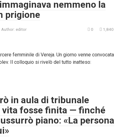
 immaginava nemmeno la
n prigione
Author:
editor
0
1,840
rcere femminile di Vereja. Un giorno venne convocata
lev. Il colloquio si rivelò del tutto inatteso:
ò in aula di tribunale
vita fosse finita — finché
sussurrò piano: «La persona
ui»