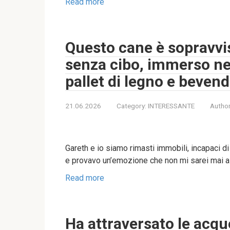
Read more
Questo cane è sopravvis
senza cibo, immerso nel
pallet di legno e beven
21.06.2026
Category:
INTERESSANTE
Author
Gareth e io siamo rimasti immobili, incapaci di
e provavo un’emozione che non mi sarei mai as
Read more
Ha attraversato le acqu