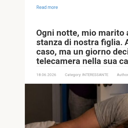
Read more
Ogni notte, mio marito 
stanza di nostra figlia. 
caso, ma un giorno dec
telecamera nella sua c
18.06.2026
Category:
INTERESSANTE
Author