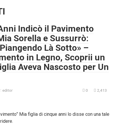
TI
 Anni Indicò il Pavimento
Mia Sorella e Sussurrò:
 Piangendo Là Sotto» –
mento in Legno, Scoprii un
iglia Aveva Nascosto per Un
:
editor
0
2,413
imento” Mia figlia di cinque anni lo disse con una tale
ridere.