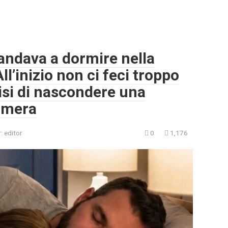
andava a dormire nella
All’inizio non ci feci troppo
isi di nascondere una
amera
:
editor
0
1,176