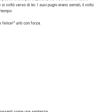
 voltò verso di lei. I suoi pugni erano serrati, il volto
 tempo.
 felice!” urlò con forza.
, pesanti come una sentenza.