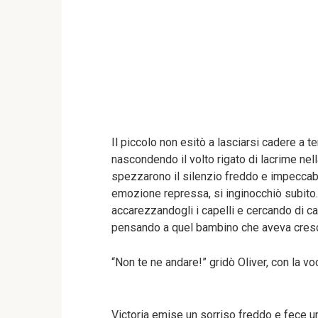
Il piccolo non esitò a lasciarsi cadere a t
nascondendo il volto rigato di lacrime nel
spezzarono il silenzio freddo e impeccabile
emozione repressa, si inginocchiò subito. 
accarezzandogli i capelli e cercando di ca
pensando a quel bambino che aveva cresc
“Non te ne andare!” gridò Oliver, con la vo
Victoria emise un sorriso freddo e fece un