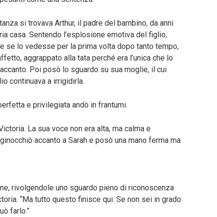
anza si trovava Arthur, il padre del bambino, da anni
ia casa. Sentendo l’esplosione emotiva del figlio,
 se lo vedesse per la prima volta dopo tanto tempo,
fetto, aggrappato alla tata perché era l’unica che lo
 accanto. Poi posò lo sguardo su sua moglie, il cui
io continuava a irrigidirla.
perfetta e privilegiata andò in frantumi.
ctoria. La sua voce non era alta, ma calma e
 Si inginocchiò accanto a Sarah e posò una mano ferma ma
ione, rivolgendole uno sguardo pieno di riconoscenza
ctoria. “Ma tutto questo finisce qui. Se non sei in grado
uò farlo.”