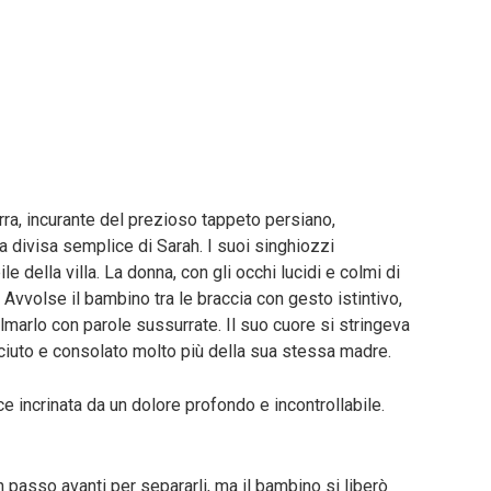
erra, incurante del prezioso tappeto persiano,
la divisa semplice di Sarah. I suoi singhiozzi
 della villa. La donna, con gli occhi lucidi e colmi di
Avvolse il bambino tra le braccia con gesto istintivo,
lmarlo con parole sussurrate. Il suo cuore si stringeva
iuto e consolato molto più della sua stessa madre.
ce incrinata da un dolore profondo e incontrollabile.
 passo avanti per separarli, ma il bambino si liberò