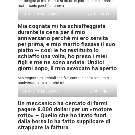
La famiglia di mio marito si rifiutò di partecipare al nostro
matrimonio perché riteneva
STORIE INTERESSANTI
0
11
Mia cognata mi ha schiaffeggiata
durante la cena per il mio
anniversario perché mi ero servita
per prima, e mio marito fissava il suo
piatto — così le ho restituito lo
schiaffo una volta, ho preso i miei
figli e me ne sono andata. Undici
giorni dopo, il mio avvocato ha aperto
Mia cognata mi schiaffeggiò durante la cena per il mio
anniversario solo perché mi
STORIE INTERESSANTI
0
6
Un meccanico ha cercato di farmi
pagare 8.000 dollari per un «motore
rotto» – Quello che ho tirato fuori
dalla borsa lo ha fatto supplicare di
strappare la fattura