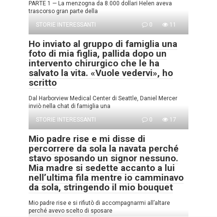
PARTE 1 — La menzogna da 8.000 dollari Helen aveva
trascorso gran parte della
STORIE INTERESSANTI
0
11
Ho inviato al gruppo di famiglia una
foto di mia figlia, pallida dopo un
intervento chirurgico che le ha
salvato la vita. «Vuole vedervi», ho
scritto
Dal Harborview Medical Center di Seattle, Daniel Mercer
inviò nella chat di famiglia una
STORIE INTERESSANTI
0
17
Mio padre rise e mi disse di
percorrere da sola la navata perché
stavo sposando un signor nessuno.
Mia madre si sedette accanto a lui
nell’ultima fila mentre io camminavo
da sola, stringendo il mio bouquet
Mio padre rise e si rifiutò di accompagnarmi all’altare
perché avevo scelto di sposare