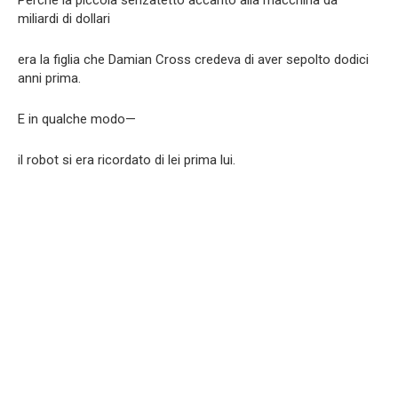
Perché la piccola senzatetto accanto alla macchina da
miliardi di dollari
era la figlia che Damian Cross credeva di aver sepolto dodici
anni prima.
E in qualche modo—
il robot si era ricordato di lei prima lui.