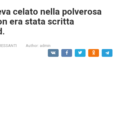
eva celato nella polverosa
n era stata scritta
d.
RESSANTI
Author:
admin