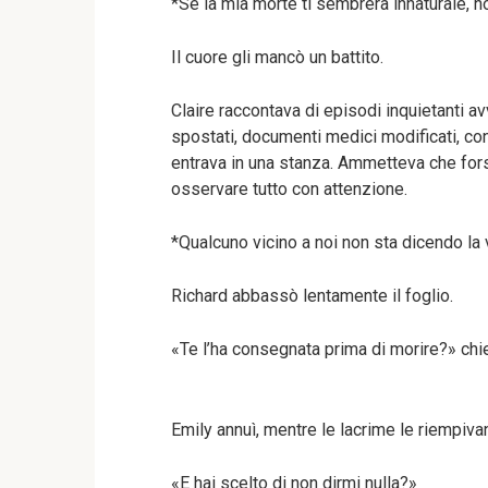
*Se la mia morte ti sembrerà innaturale, n
Il cuore gli mancò un battito.
Claire raccontava di episodi inquietanti a
spostati, documenti medici modificati, c
entrava in una stanza. Ammetteva che fors
osservare tutto con attenzione.
*Qualcuno vicino a noi non sta dicendo la v
Richard abbassò lentamente il foglio.
«Te l’ha consegnata prima di morire?» chi
Emily annuì, mentre le lacrime le riempivan
«E hai scelto di non dirmi nulla?»