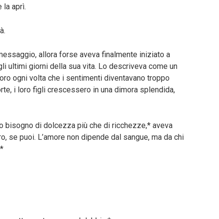
 la aprì.
à.
messaggio, allora forse aveva finalmente iniziato a
i ultimi giorni della sua vita. Lo descriveva come un
voro ogni volta che i sentimenti diventavano troppo
te, i loro figli crescessero in una dimora splendida,
o bisogno di dolcezza più che di ricchezze,* aveva
 loro, se puoi. L’amore non dipende dal sangue, ma da chi
.*