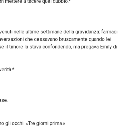
on mettere a tacere quel dubbio.*
vvenuti nelle ultime settimane della gravidanza: farmaci
onversazioni che cessavano bruscamente quando lei
e il timore la stava confondendo, ma pregava Emily di
erità.*
ese.
o gli occhi. «Tre giorni prima.»