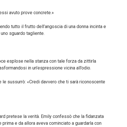
essi avuto prove concrete.»
ndo tutto il frutto dell’angoscia di una donna incinta e
n uno sguardo tagliente.
oce esplose nella stanza con tale forza da zittirla
, trasformandosi in un’espressione vicina all’odio.
e le sussurrò: «Credi davvero che ti sarà riconoscente
rd pretese la verità. Emily confessò che la fidanzata
e prima e da allora aveva cominciato a guardarla con