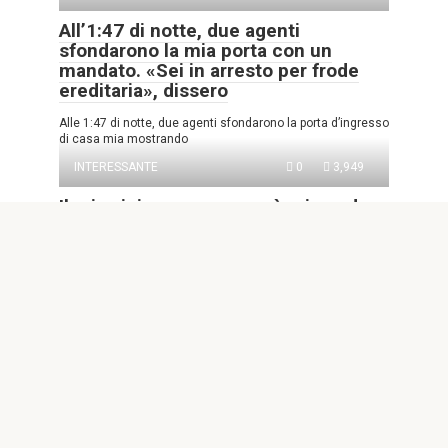
All’1:47 di notte, due agenti
sfondarono la mia porta con un
mandato. «Sei in arresto per frode
ereditaria», dissero
Alle 1:47 di notte, due agenti sfondarono la porta d’ingresso
di casa mia mostrando
INTERESSANTE
0
3,949
Il mio vicino accompagnò mio padre,
che era cieco, a ogni “appuntamento
dal medico” per 8 anni – Dopo il
funerale di papà, disse: “Mi ha fatto
promettere di dirti dove andavamo
davvero”
Parte 1: Dove andavano davvero Per otto anni ho creduto
che mio padre trascorresse