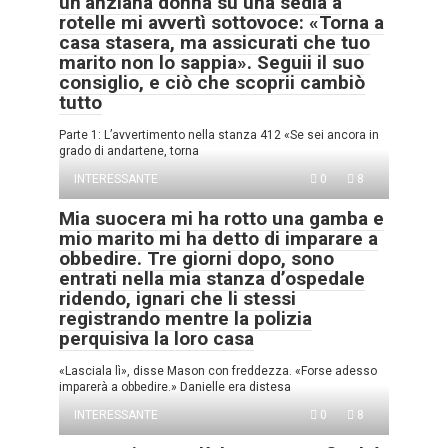
un’anziana donna su una sedia a
rotelle mi avvertì sottovoce: «Torna a
casa stasera, ma assicurati che tuo
marito non lo sappia». Seguii il suo
consiglio, e ciò che scoprii cambiò
tutto
Parte 1: L’avvertimento nella stanza 412 «Se sei ancora in
grado di andartene, torna
INTERESSANTE
0
8
Mia suocera mi ha rotto una gamba e
mio marito mi ha detto di imparare a
obbedire. Tre giorni dopo, sono
entrati nella mia stanza d’ospedale
ridendo, ignari che li stessi
registrando mentre la polizia
perquisiva la loro casa
«Lasciala lì», disse Mason con freddezza. «Forse adesso
imparerà a obbedire.» Danielle era distesa
INTERESSANTE
0
8