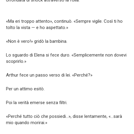
Un’ondata di shock attraversò la folla.
«Ma eri troppo attento», continuò. «Sempre vigile. Così ti ho
tolto la vista — e ho aspettato.»
«Non è vero!» gridò la bambina.
Lo sguardo di Elena si fece duro. «Semplicemente non dovevi
scoprirlo.»
Arthur fece un passo verso di lei. «Perché?»
Per un attimo esitò.
Poi la verità emerse senza filtri.
«Perché tutto ciò che possiedi…», disse lentamente, «…sarà
mio quando morirai.»