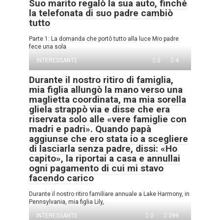
Suo marito regalò la sua auto, finché
la telefonata di suo padre cambiò
tutto
Parte 1: La domanda che portò tutto alla luce Mio padre
fece una sola
INTERESSANTE
0
4
Durante il nostro ritiro di famiglia,
mia figlia allungò la mano verso una
maglietta coordinata, ma mia sorella
gliela strappò via e disse che era
riservata solo alle «vere famiglie con
madri e padri». Quando papà
aggiunse che ero stata io a scegliere
di lasciarla senza padre, dissi: «Ho
capito», la riportai a casa e annullai
ogni pagamento di cui mi stavo
facendo carico
Durante il nostro ritiro familiare annuale a Lake Harmony, in
Pennsylvania, mia figlia Lily,
INTERESSANTE
0
399